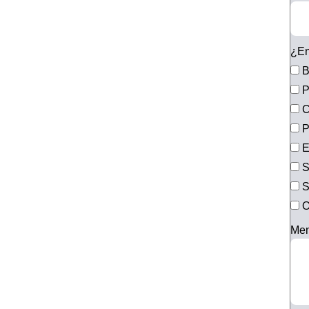
¿En
B
P
C
P
E
S
S
O
Men