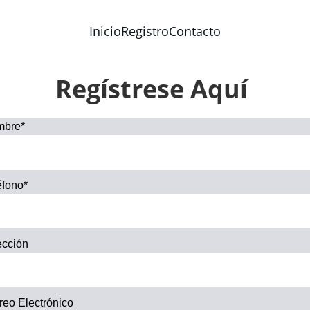
Inicio
Registro
Contacto
Regístrese Aquí
bre*
éfono*
ección
reo Electrónico