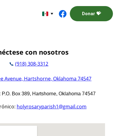
Donar 💝
éctese con nosotros
(918) 308-3312
📞 
ee Avenue, Hartshorne, Oklahoma 74547
: P.O. Box 389, Hartshorne, Oklahoma 74547
rónico
holyrosaryparish1@gmail.co
m
: 