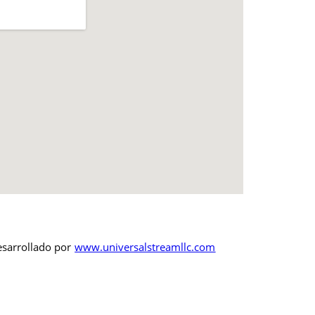
esarrollado por
www.universalstreamllc.com