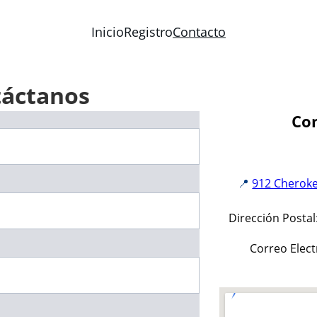
Inicio
Registro
Contacto
áctanos
Con
912 Cherok
📍 
Dirección Postal
Correo Elect